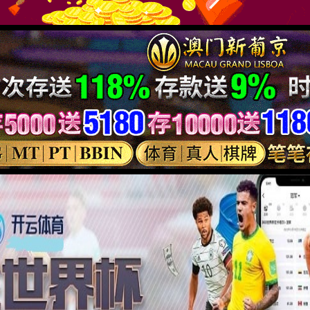
◆采用振动电机作为激振动
◆由于采用橡胶弹簧支撑和
小；
◆振幅、棒条间距可调；
◆用户可选配第二层筛网，
+86 791 8378 
获取报价