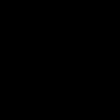
热销产品
HOT