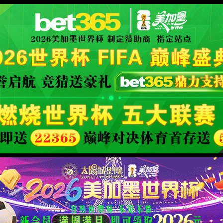
方网站
公
产品中
工程案
服务中
新闻中
投资者关
成为
心
例
心
心
系
商