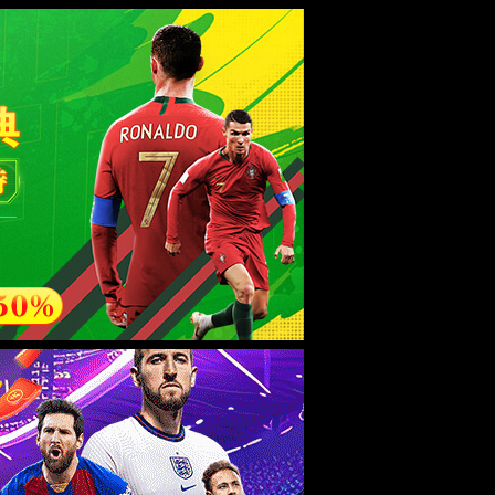
供应
联系我
语言
们